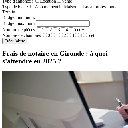
Type d'annonce :
Location
Vente
Type de bien :
Appartement
Maison
Local professionnel
Terrain
Budget minimum:
Budget maximum:
Nombre de pièces
1
2
3
4
5 et +
Nombre de chambres
0
1
2
3
4
5 et +
Frais de notaire en Gironde : à quoi
s’attendre en 2025 ?