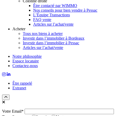
Colonne droite
Être contacté par WIMMO
Nos conseils pour bien vendre à Pessac
L’Équipe Transactions
FAQ vente
Articles sur l’achat/vente
Acheter
Tous nos biens à acheter
Investir dans l’immobilier à Bordeaux
Investir dans l’immobilier à Pessac
Articles sur l’achat/vente
Notre philosophie
Espace locataire
Contactez-nous
Être rappelé
Extranet
Votre Email*