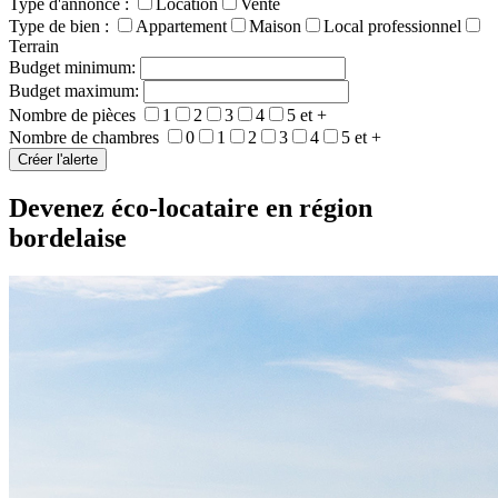
Type d'annonce :
Location
Vente
Type de bien :
Appartement
Maison
Local professionnel
Terrain
Budget minimum:
Budget maximum:
Nombre de pièces
1
2
3
4
5 et +
Nombre de chambres
0
1
2
3
4
5 et +
Devenez éco-locataire en région
bordelaise