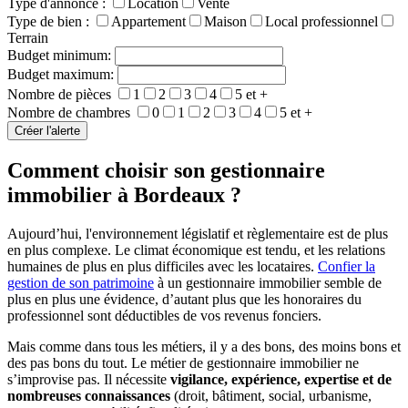
Type d'annonce :
Location
Vente
Type de bien :
Appartement
Maison
Local professionnel
Terrain
Budget minimum:
Budget maximum:
Nombre de pièces
1
2
3
4
5 et +
Nombre de chambres
0
1
2
3
4
5 et +
Comment choisir son gestionnaire
immobilier à Bordeaux ?
Aujourd’hui, l'environnement législatif et règlementaire est de plus
en plus complexe. Le climat économique est tendu, et les relations
humaines de plus en plus difficiles avec les locataires.
Confier la
gestion de son patrimoine
à un gestionnaire immobilier semble de
plus en plus une évidence, d’autant plus que les honoraires du
professionnel sont déductibles de vos revenus fonciers.
Mais comme dans tous les métiers, il y a des bons, des moins bons et
des pas bons du tout. Le métier de gestionnaire immobilier ne
s’improvise pas. Il nécessite
vigilance, expérience, expertise et de
nombreuses connaissances
(droit, bâtiment, social, urbanisme,