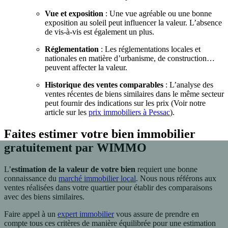
Vue et exposition
: Une vue agréable ou une bonne
exposition au soleil peut influencer la valeur. L’absence
de vis-à-vis est également un plus.
Réglementation
: Les réglementations locales et
nationales en matière d’urbanisme, de construction…
peuvent affecter la valeur.
Historique des ventes comparables
: L’analyse des
ventes récentes de biens similaires dans le même secteur
peut fournir des indications sur les prix (Voir notre
article sur les
prix immobiliers à Pessac
).
Faites estimer votre bien immobilier
gratuitement par WIMMO
L’
estimation de la valeur de votre bien
requiert une bonne
connaissance du
marché immobilier local
. Nous nous référons aux
ventes réalisées dans votre quartier pour établir des comparaisons
avec des biens similaires.
Faire appel à un
expert immobilier
vous assure de prendre en
compte tous ces critères de manière équilibrée pour une estimation