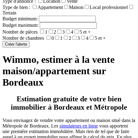
Type d'annonce :
Location
Vente
Type de bien :
Appartement
Maison
Local professionnel
Terrain
Budget minimum:
Budget maximum:
Nombre de pièces
1
2
3
4
5 et +
Nombre de chambres
0
1
2
3
4
5 et +
Wimmo, estimer à la vente
maison/appartement sur
Bordeaux
Estimation gratuite de votre bien
immobilier à Bordeaux et Métropole
Vous envisagez de vendre votre appartement ou maison situé dans la
Métropole de Bordeaux. Les
simulateurs en ligne
vous apportent
une première estimation immobilière. Mais rien de tel que de faire
appel à un expert immobilier pour affiner le calcul du prix. En plus