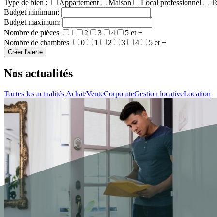
Type de bien :
Appartement
Maison
Local professionnel
Te
Budget minimum:
Budget maximum:
Nombre de pièces
1
2
3
4
5 et +
Nombre de chambres
0
1
2
3
4
5 et +
Nos actualités
Toutes les actualités
Achat/Vente
Corporate
Gestion locative
Location