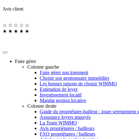
Avis client
☆
☆
☆
☆
☆
★
★
★
★
★
Faire gérer
Colonne gauche
Faire gérer son logement
Choisir son gestionnaire immobilier
Les bonnes raisons de choisir WIMMO
Estimation de loyer
Investissement locatif
Mandat gestion locative
Colonne droite
Guide du propriétaire-bailleur : louer sereinement 
Assurance loyers impayés
La Team WIMMO
Avis propriétaires / bailleurs
FAQ propriétaires / bailleurs