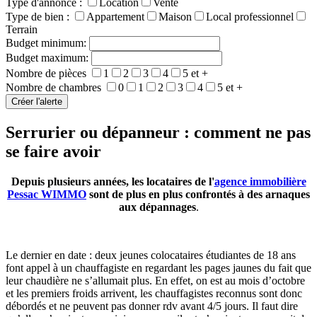
Type d'annonce :
Location
Vente
Type de bien :
Appartement
Maison
Local professionnel
Terrain
Budget minimum:
Budget maximum:
Nombre de pièces
1
2
3
4
5 et +
Nombre de chambres
0
1
2
3
4
5 et +
Serrurier ou dépanneur : comment ne pas
se faire avoir
Depuis plusieurs années, les locataires de l'
agence immobilière
Pessac WIMMO
sont de plus en plus confrontés à des arnaques
aux dépannages
.
Le dernier en date : deux jeunes colocataires étudiantes de 18 ans
font appel à un chauffagiste en regardant les pages jaunes du fait que
leur chaudière ne s’allumait plus. En effet, on est au mois d’octobre
et les premiers froids arrivent, les chauffagistes reconnus sont donc
débordés et ne peuvent pas donner rdv avant 4/5 jours. Il faut dire