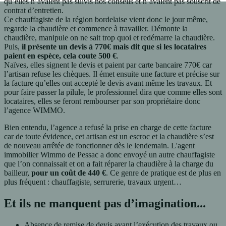
qu’elles n’avaient pas suivis nos conseils et n’avaient pas souscrit de
contrat d’entretien.
Ce chauffagiste de la région bordelaise vient donc le jour même,
regarde la chaudière et commence à travailler. Démonte la
chaudière, manipule on ne sait trop quoi et redémarre la chaudière.
Puis,
il présente un devis à 770€ mais dit que si les locataires
paient en espèce, cela coute 500 €
.
Naïves, elles signent le devis et paient par carte bancaire 770€ car
l’artisan refuse les chèques. Il émet ensuite une facture et précise sur
la facture qu’elles ont accepté le devis avant même les travaux. Et
pour faire passer la pilule, le professionnel dira que comme elles sont
locataires, elles se feront rembourser par son propriétaire donc
l’agence WIMMO.
Bien entendu, l’agence a refusé la prise en charge de cette facture
car de toute évidence, cet artisan est un escroc et la chaudière s’est
de nouveau arrêtée de fonctionner dès le lendemain. L'agent
immobilier Wimmo de Pessac a donc envoyé un autre chauffagiste
que l’on connaissait et on a fait réparer la chaudière à la charge du
bailleur,
pour un coût de 440 €
. Ce genre de pratique est de plus en
plus fréquent : chauffagiste, serrurerie, travaux urgent…
Et ils ne manquent pas d’imagination...
Absence de remise de devis avant l’exécution des travaux ou