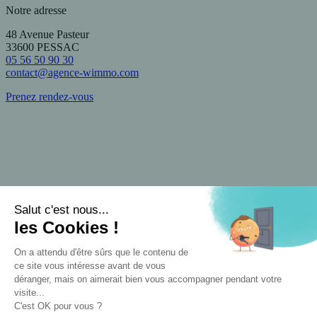
Notre adresse
48 Avenue Pasteur
33600 PESSAC
05 56 50 90 30
contact@agence-wimmo.com
Prenez rendez-vous
Moyen d'accès
Tram B
: Arrêt Pessac Centre
Bus
: Lignes 4, 23, 24, 35, 42, 44, 54, 87
Gare SNCF
: Arrêt Pessac Centre (à 200m)