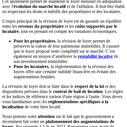
Cet ajustement permet de maintenir le loyer mensuel en adéquation
avec l'
évolution du marché locatif
et de l'inflation. Il doit être établi
en respectant les droits et intérêts des propriétaires et des locataires.
L'enjeu principal de la révision de loyer est de garantir un équilibre
entre les
revenus du propriétaire
et les
coûts supportés par le
locataire
, tout en prenant en compte les variations économiques.
Pour les propriétaires
, la révision de loyer permet de
préserver la valeur de leur patrimoine immobilier. Il s'assure
que le loyer proposé reste compétitif sur le marché. C’est
également un moyen d’améliorer la
rentabilité locative
de
son investissement immobilier.
Pour les locataires
, la réglementation de la révision des
loyers offre une certaine stabilité financière en évitant des
augmentations brutales.
La révision de loyer doit se faire dans le
respect de la loi
et des
dispositions prévues dans le
contrat de bail de location
. Les règles
et les indices de référence varient d'une région à l'autre. Vous devez
vous familiariser avec les
réglementations spécifiques à la
localisation
de votre bien locatif.
Nous portons votre
attention
sur le fait que le gouvernement a
récemment fait voter un
plafonnement des augmentations de
loyers
. Par exemple 3,5 % en 2023. Renseignez vous avant de