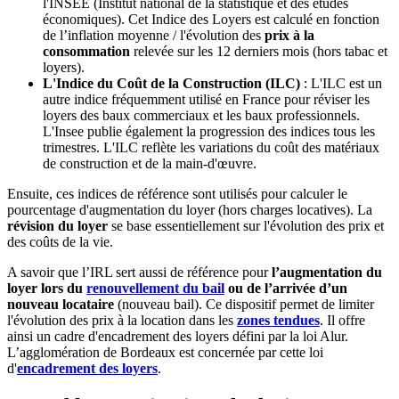
l'INSEE (Institut national de la statistique et des études
économiques). Cet Indice des Loyers est calculé en fonction
de l’inflation moyenne / l'évolution des
prix à la
consommation
relevée sur les 12 derniers mois (hors tabac et
loyers).
L'Indice du Coût de la Construction (ILC)
: L'ILC est un
autre indice fréquemment utilisé en France pour réviser les
loyers des baux commerciaux et les baux professionnels.
L'Insee publie également la progression des indices tous les
trimestres. L'ILC reflète les variations du coût des matériaux
de construction et de la main-d'œuvre.
Ensuite, ces indices de référence sont utilisés pour calculer le
pourcentage d'augmentation du loyer (hors charges locatives). La
révision du loyer
se base essentiellement sur l'évolution des prix et
des coûts de la vie.
A savoir que l’IRL sert aussi de référence pour
l’augmentation du
loyer lors du
renouvellement du bail
ou de l’arrivée d’un
nouveau locataire
(nouveau bail). Ce dispositif permet de limiter
l'évolution des prix à la location dans les
zones tendues
. Il offre
ainsi un cadre d'encadrement des loyers défini par la loi Alur.
L’agglomération de Bordeaux est concernée par cette loi
d'
encadrement des loyers
.