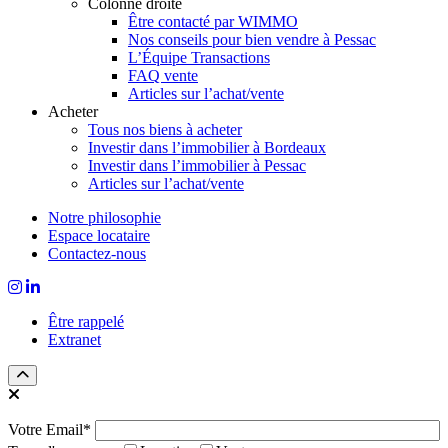
Colonne droite
Être contacté par WIMMO
Nos conseils pour bien vendre à Pessac
L’Équipe Transactions
FAQ vente
Articles sur l’achat/vente
Acheter
Tous nos biens à acheter
Investir dans l’immobilier à Bordeaux
Investir dans l’immobilier à Pessac
Articles sur l’achat/vente
Notre philosophie
Espace locataire
Contactez-nous
Être rappelé
Extranet
Votre Email*