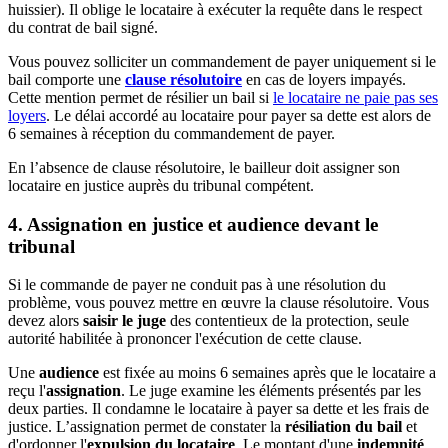
huissier). Il oblige le locataire à exécuter la requête dans le respect
du contrat de bail signé.
Vous pouvez solliciter un commandement de payer uniquement si le
bail comporte une
clause résolutoire
en cas de loyers impayés.
Cette mention permet de résilier un bail si
le locataire ne paie pas ses
loyers
. Le délai accordé au locataire pour payer sa dette est alors de
6 semaines à réception du commandement de payer.
En l’absence de clause résolutoire, le bailleur doit assigner son
locataire en justice auprès du tribunal compétent.
4. Assignation en justice et audience devant le
tribunal
Si le commande de payer ne conduit pas à une résolution du
problème, vous pouvez mettre en œuvre la clause résolutoire. Vous
devez alors
saisir le juge
des contentieux de la protection, seule
autorité habilitée à prononcer l'exécution de cette clause.
Une
audience
est fixée au moins 6 semaines après que le locataire a
reçu l'
assignation
. Le juge examine les éléments présentés par les
deux parties. Il condamne le locataire à payer sa dette et les frais de
justice. L’assignation permet de constater la
résiliation du bail
et
d'ordonner l'
expulsion du locataire
. Le montant d'une
indemnité