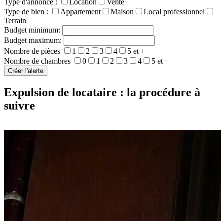
Type d'annonce :
Location
Vente
Type de bien :
Appartement
Maison
Local professionnel
Terrain
Budget minimum:
Budget maximum:
Nombre de pièces
1
2
3
4
5 et +
Nombre de chambres
0
1
2
3
4
5 et +
Expulsion de locataire : la procédure à
suivre