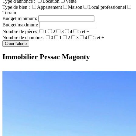
Type d'annonce :
Location
Vente
Type de bien :
Appartement
Maison
Local professionnel
Terrain
Budget minimum:
Budget maximum:
Nombre de pièces
1
2
3
4
5 et +
Nombre de chambres
0
1
2
3
4
5 et +
Immobilier Pessac Magonty