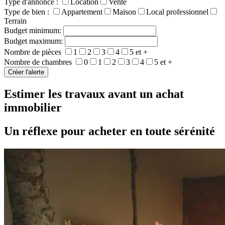
Type d'annonce :
Location
Vente
Type de bien :
Appartement
Maison
Local professionnel
Terrain
Budget minimum:
Budget maximum:
Nombre de pièces
1
2
3
4
5 et +
Nombre de chambres
0
1
2
3
4
5 et +
Estimer les travaux avant un achat
immobilier
Un réflexe pour acheter en toute sérénité