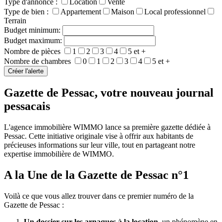
Type d'annonce :
Location
Vente
Type de bien :
Appartement
Maison
Local professionnel
Terrain
Budget minimum:
Budget maximum:
Nombre de pièces
1
2
3
4
5 et +
Nombre de chambres
0
1
2
3
4
5 et +
Gazette de Pessac, votre nouveau journal
pessacais
L'agence immobilière WIMMO lance sa première gazette dédiée à
Pessac. Cette initiative originale vise à offrir aux habitants de
précieuses informations sur leur ville, tout en partageant notre
expertise immobilière de WIMMO.
A la Une de la Gazette de Pessac n°1
Voilà ce que vous allez trouver dans ce premier numéro de la
Gazette de Pessac :
Un dossier sur les arnaques à la location,
un phénomène en