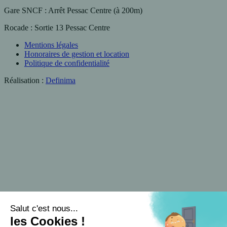
Gare SNCF
: Arrêt Pessac Centre (à 200m)
Rocade
: Sortie 13 Pessac Centre
Mentions légales
Honoraires de gestion et location
Politique de confidentialité
Réalisation :
Definima