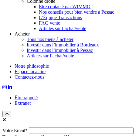
Colonne droite
Être contacté par WIMMO
Nos conseils pour bien vendre à Pessac
L’Équipe Transactions
FAQ vente
Articles sur l’achat/vente
Acheter
Tous nos biens à acheter
Investir dans l’immobilier à Bordeaux
Investir dans l’immobilier à Pessac
Articles sur l’achat/vente
Notre philosophie
Espace locataire
Contactez-nous
Être rappelé
Extranet
Votre Email*