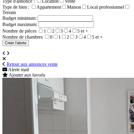
Type d'annonce :
Location
Vente
Type de bien :
Appartement
Maison
Local professionnel
Terrain
Budget minimum:
Budget maximum:
Nombre de pièces
1
2
3
4
5 et +
Nombre de chambres
0
1
2
3
4
5 et +
Retour aux annonces vente
Alerte mail
Ajouter aux favoris