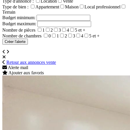
Type d'annonce :
Location
Vente
Type de bien :
Appartement
Maison
Local professionnel
Terrain
Budget minimum:
Budget maximum:
Nombre de pièces
1
2
3
4
5 et +
Nombre de chambres
0
1
2
3
4
5 et +
Retour aux annonces vente
Alerte mail
Ajouter aux favoris