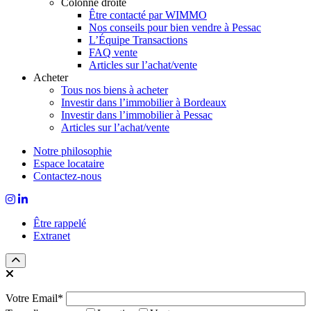
Colonne droite
Être contacté par WIMMO
Nos conseils pour bien vendre à Pessac
L’Équipe Transactions
FAQ vente
Articles sur l’achat/vente
Acheter
Tous nos biens à acheter
Investir dans l’immobilier à Bordeaux
Investir dans l’immobilier à Pessac
Articles sur l’achat/vente
Notre philosophie
Espace locataire
Contactez-nous
Être rappelé
Extranet
Votre Email*