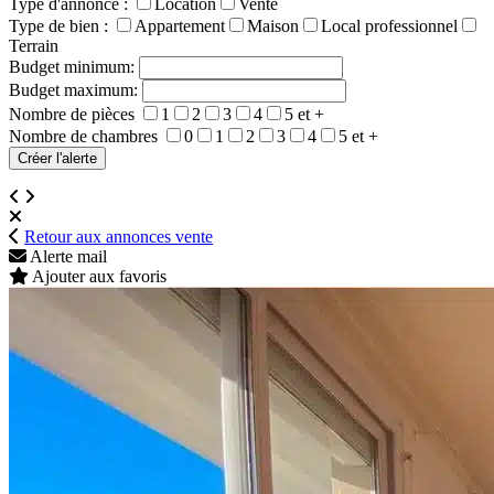
Type d'annonce :
Location
Vente
Type de bien :
Appartement
Maison
Local professionnel
Terrain
Budget minimum:
Budget maximum:
Nombre de pièces
1
2
3
4
5 et +
Nombre de chambres
0
1
2
3
4
5 et +
Retour aux annonces vente
Alerte mail
Ajouter aux favoris