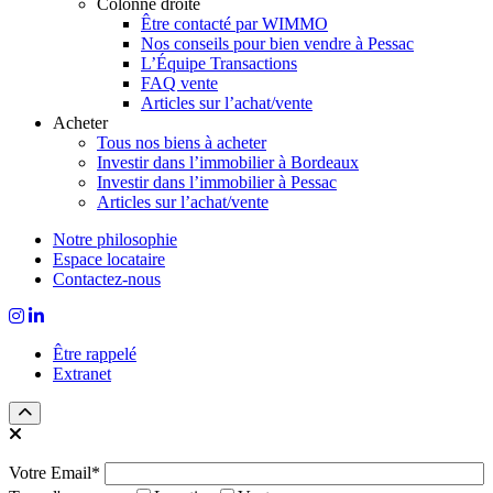
Colonne droite
Être contacté par WIMMO
Nos conseils pour bien vendre à Pessac
L’Équipe Transactions
FAQ vente
Articles sur l’achat/vente
Acheter
Tous nos biens à acheter
Investir dans l’immobilier à Bordeaux
Investir dans l’immobilier à Pessac
Articles sur l’achat/vente
Notre philosophie
Espace locataire
Contactez-nous
Être rappelé
Extranet
Votre Email*