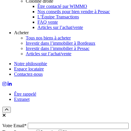
Colonne droite
Être contacté par WIMMO
Nos conseils pour bien vendre à Pessac
L’Équipe Transactions
FAQ vente
Articles sur l’achat/vente
Acheter
Tous nos biens à acheter
Investir dans l’immobilier à Bordeaux
Investir dans l’immobilier à Pessac
Articles sur l’achat/vente
Notre philosophie
Espace locataire
Contactez-nous
Être rappelé
Extranet
Votre Email*