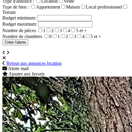
Type d'annonce :
Location
Vente
Type de bien :
Appartement
Maison
Local professionnel
Terrain
Budget minimum:
Budget maximum:
Nombre de pièces
1
2
3
4
5 et +
Nombre de chambres
0
1
2
3
4
5 et +
Retour aux annonces location
Alerte mail
Ajouter aux favoris