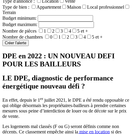
Type d'annonce :
Location
Vente
Type de bien :
Appartement
Maison
Local professionnel
Terrain
Budget minimum:
Budget maximum:
Nombre de pièces
1
2
3
4
5 et +
Nombre de chambres
0
1
2
3
4
5 et +
DPE en 2022 : UN NOUVEAU DEFI
POUR LES BAILLEURS
LE DPE, diagnostic de performance
énergétique nouveau défi ?
er
En effet, depuis le 1
juillet 2021, le DPE a été rendu opposable ce
qui oblige désormais les propriétaires-bailleurs à prendre certaines
mesures sous peine d’interdiction de louer ou de décote sur le prix
de vente.
Les logements mal classés (F ou G) seront définis comme non
décents. Ce classement empêche ainsi la
mise en location
si des